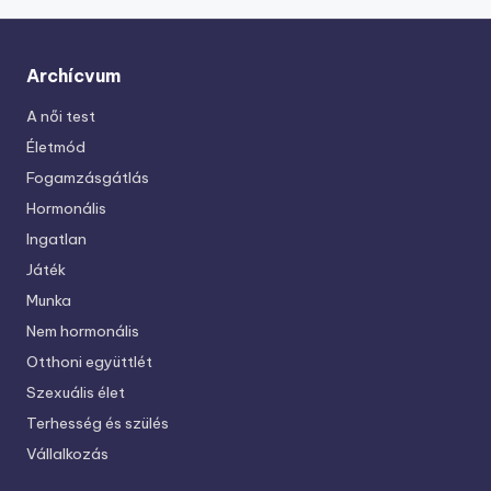
Archícvum
A női test
Életmód
Fogamzásgátlás
Hormonális
Ingatlan
Játék
Munka
Nem hormonális
Otthoni együttlét
Szexuális élet
Terhesség és szülés
Vállalkozás