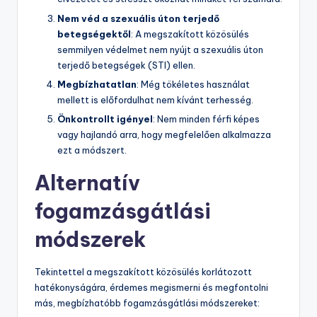
Nem véd a szexuális úton terjedő
betegségektől
: A megszakított közösülés
semmilyen védelmet nem nyújt a szexuális úton
terjedő betegségek (STI) ellen.
Megbízhatatlan
: Még tökéletes használat
mellett is előfordulhat nem kívánt terhesség.
Önkontrollt igényel
: Nem minden férfi képes
vagy hajlandó arra, hogy megfelelően alkalmazza
ezt a módszert.
Alternatív
fogamzásgátlási
módszerek
Tekintettel a megszakított közösülés korlátozott
hatékonyságára, érdemes megismerni és megfontolni
más, megbízhatóbb fogamzásgátlási módszereket: