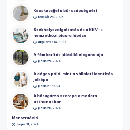
Kecsketejjel a bőr szépségéért
február 24, 2025
Székhelyszolgáltatás és a KKV-k
nemzetközi piacra lépése
augusztus 10, 2024
A fém kerítés időtálló eleganciája
június 29, 2024
A céges póló, mint a vállalati identitás
jelképe
június 27, 2024
A hősugárzó szerepe a modern
otthonokban
június 20, 2024
Menstruáció
május 31, 2024