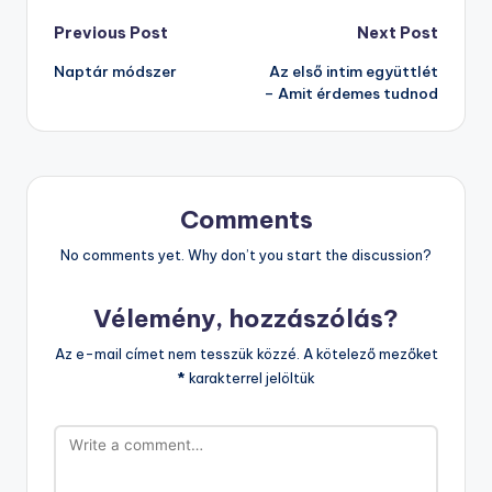
Post
Previous Post
Next Post
Naptár módszer
Az első intim együttlét
navigation
– Amit érdemes tudnod
Comments
No comments yet. Why don’t you start the discussion?
Vélemény, hozzászólás?
Az e-mail címet nem tesszük közzé.
A kötelező mezőket
*
karakterrel jelöltük