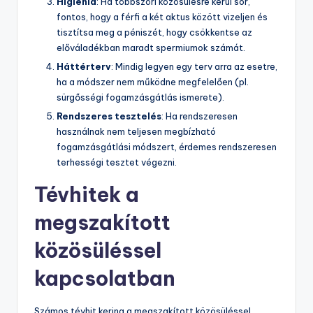
Higiénia
: Ha többszöri közösülésre kerül sor,
fontos, hogy a férfi a két aktus között vizeljen és
tisztítsa meg a péniszét, hogy csökkentse az
előváladékban maradt spermiumok számát.
Háttérterv
: Mindig legyen egy terv arra az esetre,
ha a módszer nem működne megfelelően (pl.
sürgősségi fogamzásgátlás ismerete).
Rendszeres tesztelés
: Ha rendszeresen
használnak nem teljesen megbízható
fogamzásgátlási módszert, érdemes rendszeresen
terhességi tesztet végezni.
Tévhitek a
megszakított
közösüléssel
kapcsolatban
Számos tévhit kering a megszakított közösüléssel