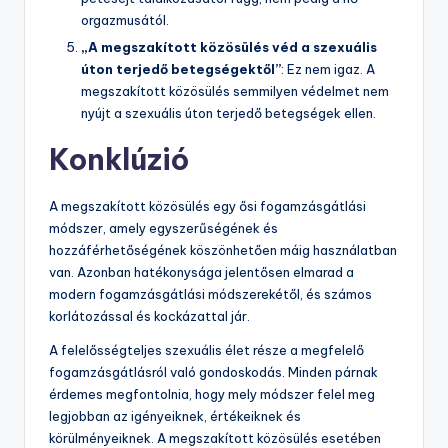
orgazmusától.
„A megszakított közösülés véd a szexuális
úton terjedő betegségektől”
: Ez nem igaz. A
megszakított közösülés semmilyen védelmet nem
nyújt a szexuális úton terjedő betegségek ellen.
Konklúzió
A megszakított közösülés egy ősi fogamzásgátlási
módszer, amely egyszerűségének és
hozzáférhetőségének köszönhetően máig használatban
van. Azonban hatékonysága jelentősen elmarad a
modern fogamzásgátlási módszerekétől, és számos
korlátozással és kockázattal jár.
A felelősségteljes szexuális élet része a megfelelő
fogamzásgátlásról való gondoskodás. Minden párnak
érdemes megfontolnia, hogy mely módszer felel meg
legjobban az igényeiknek, értékeiknek és
körülményeiknek. A megszakított közösülés esetében