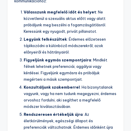
kommunikációhoz:
Válasszunk megfelelő időt és helyet
: Ne
közvetlenül a szexuális aktus előtt vagy alatt
próbáljunk meg beszélni a fogamzásgátlásról.
Keressünk egy nyugodt, privát pillanatot.
Legyünk felkészültek
: Érdemes előzetesen
tájékozódni a különböző módszerekről, azok
előnyeiről és hátrányairól.
Figyeljünk egymás szempontjaira
: Mindkét
félnek lehetnek preferenciái, aggályai vagy
kérdései. Figyeljünk egymásra és próbáljuk
megérteni a másik szempontjait.
Konzultáljunk szakemberrel
: Ha bizonytalanok
vagyunk, vagy ha nem tudunk megegyezni, érdemes
orvoshoz fordulni, aki segíthet a megfelelő
módszer kiválasztásában.
Rendszeresen értékeljük újra
: Az
életkörülmények, egészségi állapot és
preferenciák változhatnak. Érdemes időnként újra