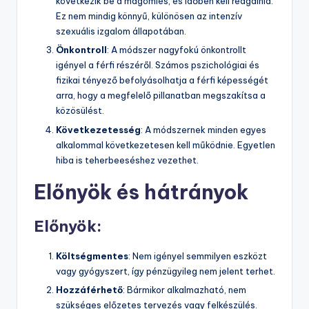
következik be a magömlés, és időben kell reagálnia.
Ez nem mindig könnyű, különösen az intenzív
szexuális izgalom állapotában.
Önkontroll
: A módszer nagyfokú önkontrollt
igényel a férfi részéről. Számos pszichológiai és
fizikai tényező befolyásolhatja a férfi képességét
arra, hogy a megfelelő pillanatban megszakítsa a
közösülést.
Következetesség
: A módszernek minden egyes
alkalommal következetesen kell működnie. Egyetlen
hiba is teherbeeséshez vezethet.
Előnyök és hátrányok
Előnyök:
Költségmentes
: Nem igényel semmilyen eszközt
vagy gyógyszert, így pénzügyileg nem jelent terhet.
Hozzáférhető
: Bármikor alkalmazható, nem
szükséges előzetes tervezés vagy felkészülés.