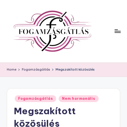
Home
Fogamzásgátlás
Megszakított közösülés
Posted
Fogamzásgátlás
Nem hormonális
in
Megszakított
közösülés