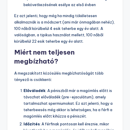
bekövetkezésének esélye az első évben
Ez azt jelenti, hogy még ha mindig tökéletesen
alkalmaznák is a módszert (ami már önmagában nehéz),
100 nőből körülbelül 4 esik teherbe egy év alatt. A
valóságban, a tipikus használat mellett, 100 nőből
körülbelül 22 esik teherbe egy év alatt.
Miért nem teljesen
megbízható?
A megszakított közösülés megbízhatóságát több
tényező is csökkenti:
Előváladék
: A péniszből már a magömlés előtt is
távozhat előváladék (pre-ejaculátum), amely
tartalmazhat spermiumokat. Ez azt jelenti, hogy a
teherbeesés még akkor is lehetséges, ha a férfi a
magömlés előtt kihúzza a péniszét.
Időzítés
: A férfinak pontosan kell éreznie, mikor