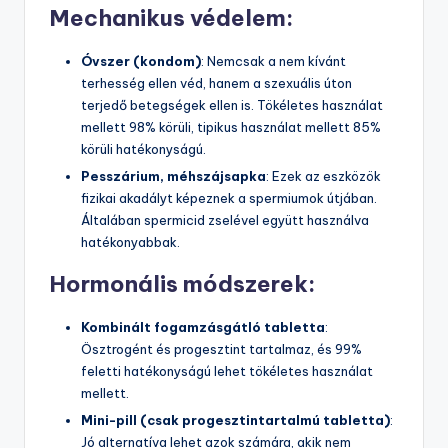
Mechanikus védelem:
Óvszer (kondom)
: Nemcsak a nem kívánt
terhesség ellen véd, hanem a szexuális úton
terjedő betegségek ellen is. Tökéletes használat
mellett 98% körüli, tipikus használat mellett 85%
körüli hatékonyságú.
Pesszárium, méhszájsapka
: Ezek az eszközök
fizikai akadályt képeznek a spermiumok útjában.
Általában spermicid zselével együtt használva
hatékonyabbak.
Hormonális módszerek:
Kombinált fogamzásgátló tabletta
:
Ösztrogént és progesztint tartalmaz, és 99%
feletti hatékonyságú lehet tökéletes használat
mellett.
Mini-pill (csak progesztintartalmú tabletta)
:
Jó alternatíva lehet azok számára, akik nem