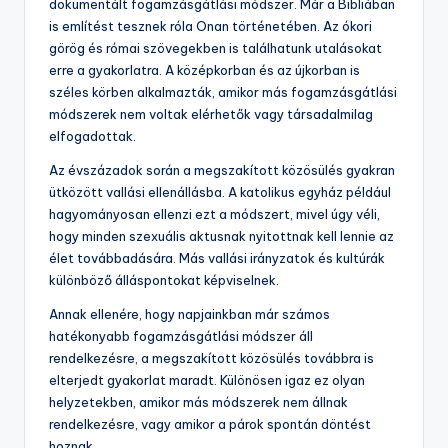
dokumentált fogamzásgátlási módszer. Már a Bibliában
is említést tesznek róla Onan történetében. Az ókori
görög és római szövegekben is találhatunk utalásokat
erre a gyakorlatra. A középkorban és az újkorban is
széles körben alkalmazták, amikor más fogamzásgátlási
módszerek nem voltak elérhetők vagy társadalmilag
elfogadottak.
Az évszázadok során a megszakított közösülés gyakran
ütközött vallási ellenállásba. A katolikus egyház például
hagyományosan ellenzi ezt a módszert, mivel úgy véli,
hogy minden szexuális aktusnak nyitottnak kell lennie az
élet továbbadására. Más vallási irányzatok és kultúrák
különböző álláspontokat képviselnek.
Annak ellenére, hogy napjainkban már számos
hatékonyabb fogamzásgátlási módszer áll
rendelkezésre, a megszakított közösülés továbbra is
elterjedt gyakorlat maradt. Különösen igaz ez olyan
helyzetekben, amikor más módszerek nem állnak
rendelkezésre, vagy amikor a párok spontán döntést
hoznak.