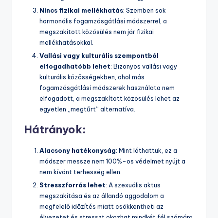
Nincs fizikai mellékhatás
: Szemben sok
hormonális fogamzásgátlási módszerrel, a
megszakított közösülés nem jár fizikai
mellékhatásokkal.
Vallási vagy kulturális szempontból
elfogadhatóbb lehet
: Bizonyos vallási vagy
kulturális közösségekben, ahol más
fogamzásgátlási módszerek használata nem
elfogadott, a megszakított közösülés lehet az
egyetlen „megtűrt” alternatíva.
Hátrányok:
Alacsony hatékonyság
: Mint láthattuk, ez a
módszer messze nem 100%-os védelmet nyújt a
nem kívánt terhesség ellen.
Stresszforrás lehet
: A szexuális aktus
megszakítása és az állandó aggodalom a
megfelelő időzítés miatt csökkentheti az
élvezetet és stresszt okozhat mindkét fél számára.