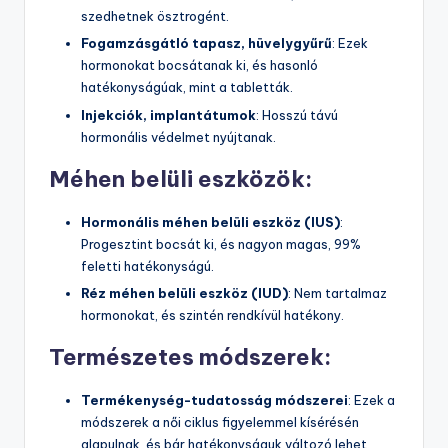
szedhetnek ösztrogént.
Fogamzásgátló tapasz, hüvelygyűrű
: Ezek
hormonokat bocsátanak ki, és hasonló
hatékonyságúak, mint a tabletták.
Injekciók, implantátumok
: Hosszú távú
hormonális védelmet nyújtanak.
Méhen belüli eszközök:
Hormonális méhen belüli eszköz (IUS)
:
Progesztint bocsát ki, és nagyon magas, 99%
feletti hatékonyságú.
Réz méhen belüli eszköz (IUD)
: Nem tartalmaz
hormonokat, és szintén rendkívül hatékony.
Természetes módszerek:
Termékenység-tudatosság módszerei
: Ezek a
módszerek a női ciklus figyelemmel kísérésén
alapulnak, és bár hatékonyságuk változó lehet,