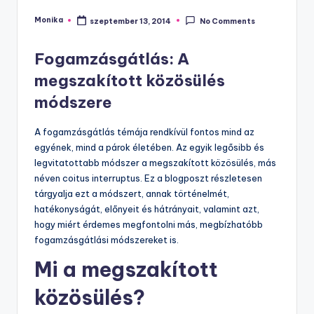
Monika
szeptember 13, 2014
No Comments
Posted
by
Fogamzásgátlás: A
megszakított közösülés
módszere
A fogamzásgátlás témája rendkívül fontos mind az
egyének, mind a párok életében. Az egyik legősibb és
legvitatottabb módszer a megszakított közösülés, más
néven coitus interruptus. Ez a blogposzt részletesen
tárgyalja ezt a módszert, annak történelmét,
hatékonyságát, előnyeit és hátrányait, valamint azt,
hogy miért érdemes megfontolni más, megbízhatóbb
fogamzásgátlási módszereket is.
Mi a megszakított
közösülés?