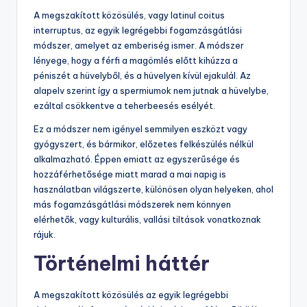
A megszakított közösülés, vagy latinul coitus
interruptus, az egyik legrégebbi fogamzásgátlási
módszer, amelyet az emberiség ismer. A módszer
lényege, hogy a férfi a magömlés előtt kihúzza a
péniszét a hüvelyből, és a hüvelyen kívül ejakulál. Az
alapelv szerint így a spermiumok nem jutnak a hüvelybe,
ezáltal csökkentve a teherbeesés esélyét.
Ez a módszer nem igényel semmilyen eszközt vagy
gyógyszert, és bármikor, előzetes felkészülés nélkül
alkalmazható. Éppen emiatt az egyszerűsége és
hozzáférhetősége miatt marad a mai napig is
használatban világszerte, különösen olyan helyeken, ahol
más fogamzásgátlási módszerek nem könnyen
elérhetők, vagy kulturális, vallási tiltások vonatkoznak
rájuk.
Történelmi háttér
A megszakított közösülés az egyik legrégebbi