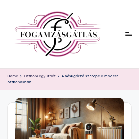
Home
Otthoni együttlét
A hősugárzó szerepe a modern
otthonokban