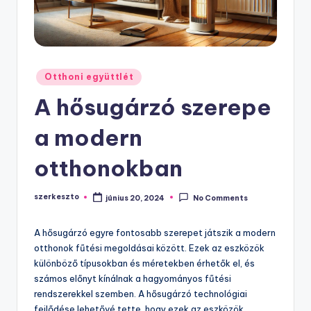
Posted
Otthoni együttlét
in
A hősugárzó szerepe
a modern
otthonokban
szerkeszto
június 20, 2024
No Comments
Posted
by
A hősugárzó egyre fontosabb szerepet játszik a modern
otthonok fűtési megoldásai között. Ezek az eszközök
különböző típusokban és méretekben érhetők el, és
számos előnyt kínálnak a hagyományos fűtési
rendszerekkel szemben. A hősugárzó technológiai
fejlődése lehetővé tette, hogy ezek az eszközök