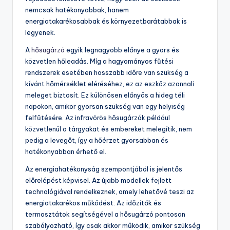
nemcsak hatékonyabbak, hanem
energiatakarékosabbak és környezetbarátabbak is
legyenek.
A
hősugárzó
egyik legnagyobb előnye a gyors és
közvetlen hőleadás. Míg a hagyományos fűtési
rendszerek esetében hosszabb időre van szükség a
kívánt hőmérséklet eléréséhez, ez az eszköz azonnali
meleget biztosít. Ez különösen előnyös a hideg téli
napokon, amikor gyorsan szükség van egy helyiség
felfűtésére. Az infravörös hősugárzók például
közvetlenül a tárgyakat és embereket melegítik, nem
pedig a levegőt, így a hőérzet gyorsabban és
hatékonyabban érhető el.
Az energiahatékonyság szempontjából is jelentős
előrelépést képvisel. Az újabb modellek fejlett
technológiával rendelkeznek, amely lehetővé teszi az
energiatakarékos működést. Az időzítők és
termosztátok segítségével a hősugárzó pontosan
szabályozható, így csak akkor működik, amikor szükség