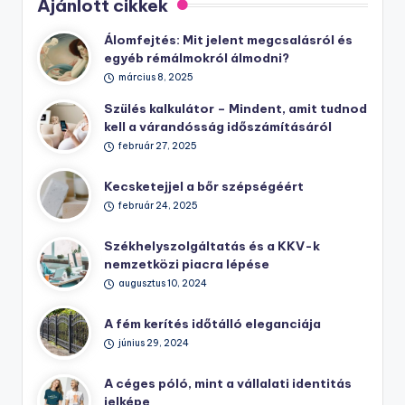
Ajánlott cikkek
Álomfejtés: Mit jelent megcsalásról és
egyéb rémálmokról álmodni?
március 8, 2025
Szülés kalkulátor – Mindent, amit tudnod
kell a várandósság időszámításáról
február 27, 2025
Kecsketejjel a bőr szépségéért
február 24, 2025
Székhelyszolgáltatás és a KKV-k
nemzetközi piacra lépése
augusztus 10, 2024
A fém kerítés időtálló eleganciája
június 29, 2024
A céges póló, mint a vállalati identitás
jelképe