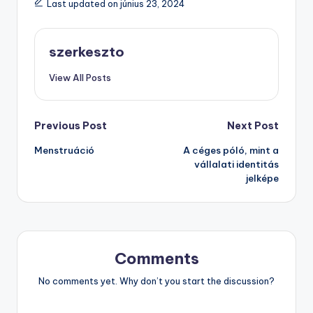
Last updated on június 23, 2024
szerkeszto
View All Posts
Post
Previous Post
Next Post
Menstruáció
A céges póló, mint a
navigation
vállalati identitás
jelképe
Comments
No comments yet. Why don’t you start the discussion?