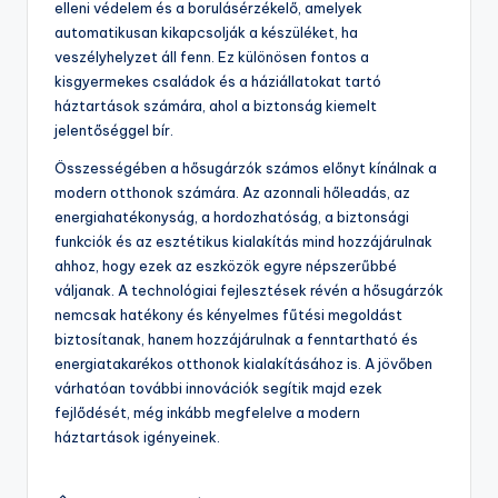
elleni védelem és a borulásérzékelő, amelyek
automatikusan kikapcsolják a készüléket, ha
veszélyhelyzet áll fenn. Ez különösen fontos a
kisgyermekes családok és a háziállatokat tartó
háztartások számára, ahol a biztonság kiemelt
jelentőséggel bír.
Összességében a hősugárzók számos előnyt kínálnak a
modern otthonok számára. Az azonnali hőleadás, az
energiahatékonyság, a hordozhatóság, a biztonsági
funkciók és az esztétikus kialakítás mind hozzájárulnak
ahhoz, hogy ezek az eszközök egyre népszerűbbé
váljanak. A technológiai fejlesztések révén a hősugárzók
nemcsak hatékony és kényelmes fűtési megoldást
biztosítanak, hanem hozzájárulnak a fenntartható és
energiatakarékos otthonok kialakításához is. A jövőben
várhatóan további innovációk segítik majd ezek
fejlődését, még inkább megfelelve a modern
háztartások igényeinek.