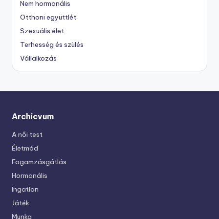
Nem hormonális
Otthoni együttlét
Szexuális élet
Terhesség és szülés
Vállalkozás
Archícvum
A női test
Életmód
Fogamzásgátlás
Hormonális
Ingatlan
Játék
Munka