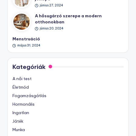
június 27, 2024
A hősugárzó szerepe a modern
otthonokban
június 20, 2024
Menstruáció
május 31, 2024
Kategóriák
A női test
Életmód
Fogamzásgátlás
Hormonális
Ingatlan
Játék
Munka