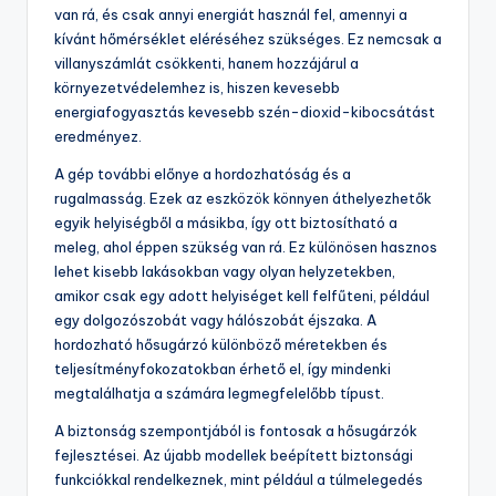
van rá, és csak annyi energiát használ fel, amennyi a
kívánt hőmérséklet eléréséhez szükséges. Ez nemcsak a
villanyszámlát csökkenti, hanem hozzájárul a
környezetvédelemhez is, hiszen kevesebb
energiafogyasztás kevesebb szén-dioxid-kibocsátást
eredményez.
A gép további előnye a hordozhatóság és a
rugalmasság. Ezek az eszközök könnyen áthelyezhetők
egyik helyiségből a másikba, így ott biztosítható a
meleg, ahol éppen szükség van rá. Ez különösen hasznos
lehet kisebb lakásokban vagy olyan helyzetekben,
amikor csak egy adott helyiséget kell felfűteni, például
egy dolgozószobát vagy hálószobát éjszaka. A
hordozható hősugárzó különböző méretekben és
teljesítményfokozatokban érhető el, így mindenki
megtalálhatja a számára legmegfelelőbb típust.
A biztonság szempontjából is fontosak a hősugárzók
fejlesztései. Az újabb modellek beépített biztonsági
funkciókkal rendelkeznek, mint például a túlmelegedés