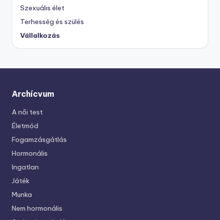
Szexuális élet
Terhesség és szülés
Vállalkozás
Archícvum
A női test
Életmód
Fogamzásgátlás
Hormonális
Ingatlan
Játék
Munka
Nem hormonális