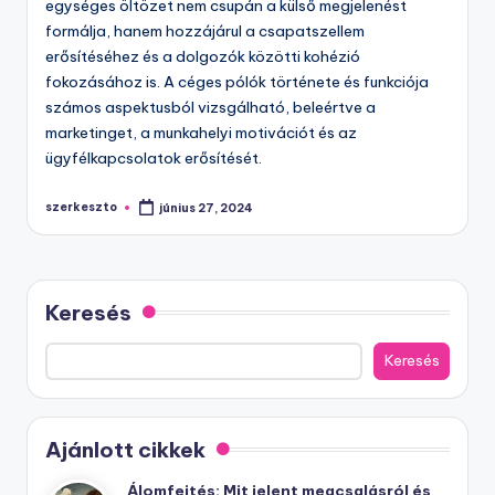
egységes öltözet nem csupán a külső megjelenést
formálja, hanem hozzájárul a csapatszellem
erősítéséhez és a dolgozók közötti kohézió
fokozásához is. A céges pólók története és funkciója
számos aspektusból vizsgálható, beleértve a
marketinget, a munkahelyi motivációt és az
ügyfélkapcsolatok erősítését.
szerkeszto
június 27, 2024
Posted
by
Keresés
Keresés
Ajánlott cikkek
Álomfejtés: Mit jelent megcsalásról és