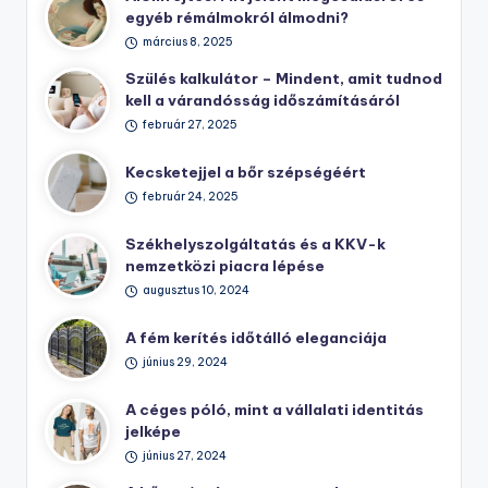
egyéb rémálmokról álmodni?
március 8, 2025
Szülés kalkulátor – Mindent, amit tudnod
kell a várandósság időszámításáról
február 27, 2025
Kecsketejjel a bőr szépségéért
február 24, 2025
Székhelyszolgáltatás és a KKV-k
nemzetközi piacra lépése
augusztus 10, 2024
A fém kerítés időtálló eleganciája
június 29, 2024
A céges póló, mint a vállalati identitás
jelképe
június 27, 2024