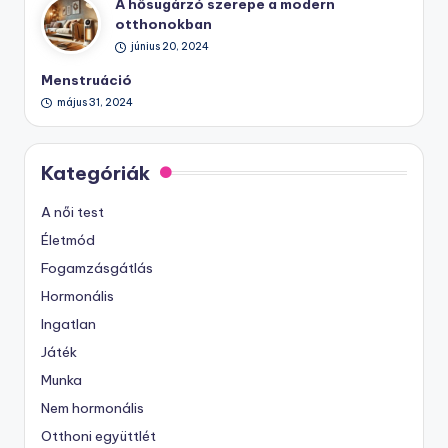
A hősugárzó szerepe a modern
otthonokban
június 20, 2024
Menstruáció
május 31, 2024
Kategóriák
A női test
Életmód
Fogamzásgátlás
Hormonális
Ingatlan
Játék
Munka
Nem hormonális
Otthoni együttlét