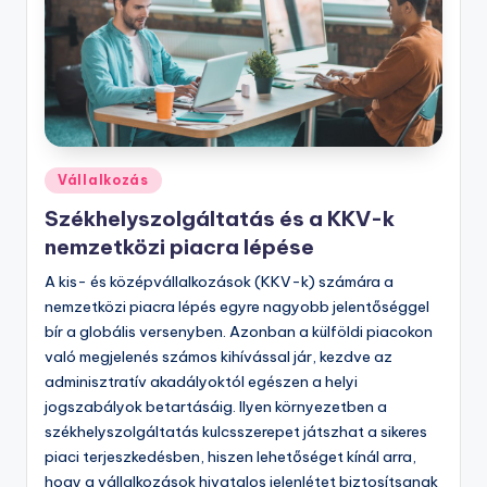
Posted
Vállalkozás
in
Székhelyszolgáltatás és a KKV-k
nemzetközi piacra lépése
A kis- és középvállalkozások (KKV-k) számára a
nemzetközi piacra lépés egyre nagyobb jelentőséggel
bír a globális versenyben. Azonban a külföldi piacokon
való megjelenés számos kihívással jár, kezdve az
adminisztratív akadályoktól egészen a helyi
jogszabályok betartásáig. Ilyen környezetben a
székhelyszolgáltatás kulcsszerepet játszhat a sikeres
piaci terjeszkedésben, hiszen lehetőséget kínál arra,
hogy a vállalkozások hivatalos jelenlétet biztosítsanak