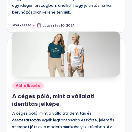
egy idegen országban, anélkül, hogy jelentős fizikai
beruházásokat kellene tenniük.
szerkeszto
augusztus 10, 2024
Posted
by
Posted
Vállalkozás
in
A céges póló, mint a vállalati
identitás jelképe
A céges póló, mint a vállalati identitás és
összetartozás egyik legfontosabb eszköze, jelentős
szerepet játszik a modern munkahelyi kultúrában. Az