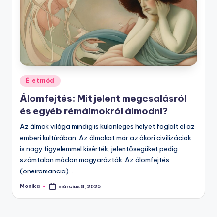
Posted
Életmód
in
Álomfejtés: Mit jelent megcsalásról
és egyéb rémálmokról álmodni?
Az álmok világa mindig is különleges helyet foglalt el az
emberi kultúrában. Az álmokat már az ókori civilizációk
is nagy figyelemmel kísérték, jelentőségüket pedig
számtalan módon magyarázták. Az álomfejtés
(oneiromancia)…
Monika
március 8, 2025
Posted
by