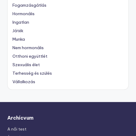
Fogamzásgátlás
Hormonális
Ingatlan
Játék
Munka
Nem hormonális
Otthoni együttlét
Szexuális élet
Terhesség és szülés
Vállalkozás
Archícvum
A női test