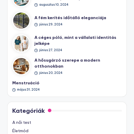
augusztus 10, 2024
A fém kerítés időtálló eleganciája
június 29, 2024
A céges póló, mint a vállalati identitás
jelképe
június 27, 2024
A hősugárzó szerepe a modern
otthonokban
június 20, 2024
Menstruáció
május 31, 2024
Kategóriák
A női test
Életmód