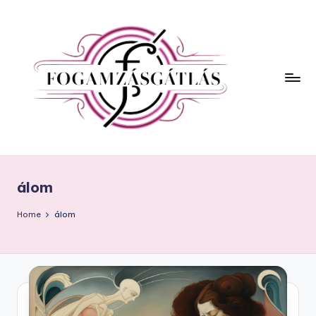
álom
Home
álom