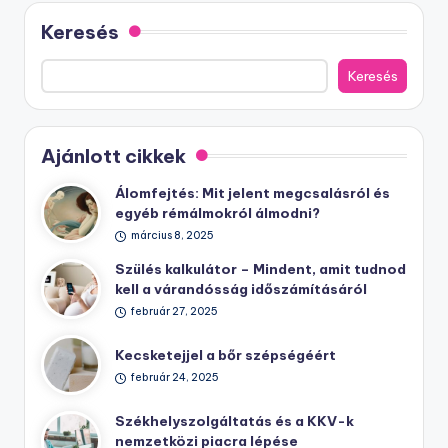
Keresés
Keresés
Ajánlott cikkek
Álomfejtés: Mit jelent megcsalásról és
egyéb rémálmokról álmodni?
március 8, 2025
Szülés kalkulátor – Mindent, amit tudnod
kell a várandósság időszámításáról
február 27, 2025
Kecsketejjel a bőr szépségéért
február 24, 2025
Székhelyszolgáltatás és a KKV-k
nemzetközi piacra lépése